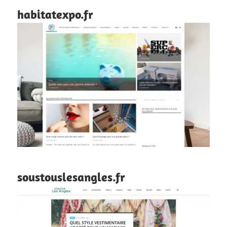
habitatexpo.fr
soustouslesangles.fr