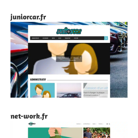
juniorcar.fr
net-work.fr